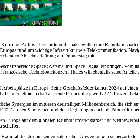
nzerne Airbus , Leonardo und Thales wollen ihre Raumfahrtsparten
 Europas rund um wichtige Infrastruktur wie Telekommunikation, Navig
prechenden Absichtserklärung am Donnerstag mit.
 Geschäftsbereiche Space Systems und Space Digital einbringen. Vom i
französische Technologiekonzern Thales will ebenfalls seine Anteile 
rbeitsplätze in Europa. Seine Geschäftsfelder kamen 2024 auf einen J
aftsunternehmen erhält als seine Partner, die jeweils 32,5 Prozent be
iche Synergien im mittleren dreistelligen Millionenbereich, die sich 
ft 2027 an den Start gehen und den Regierungen auch als Partner für 
men Europa auf dem globalen Raumfahrtmarkt stärker und wettbewerbs
 schaffen.
en Raumfahrtsektor mit seinen zahlreichen Anwendungen sicherzustell