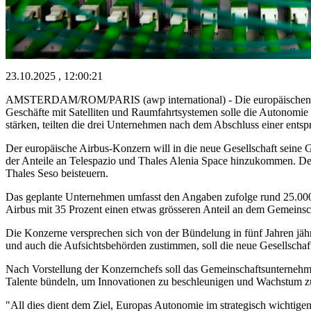
23.10.2025 , 12:00:21
AMSTERDAM/ROM/PARIS (awp international) - Die europäischen Ko
Geschäfte mit Satelliten und Raumfahrtsystemen solle die Autonomie
stärken, teilten die drei Unternehmen nach dem Abschluss einer ents
Der europäische Airbus-Konzern will in die neue Gesellschaft seine
der Anteile an Telespazio und Thales Alenia Space hinzukommen. Der 
Thales Seso beisteuern.
Das geplante Unternehmen umfasst den Angaben zufolge rund 25.000 A
Airbus mit 35 Prozent einen etwas grösseren Anteil an dem Gemeinsch
Die Konzerne versprechen sich von der Bündelung in fünf Jahren jährl
und auch die Aufsichtsbehörden zustimmen, soll die neue Gesellscha
Nach Vorstellung der Konzernchefs soll das Gemeinschaftsunterneh
Talente bündeln, um Innovationen zu beschleunigen und Wachstum zu
"All dies dient dem Ziel, Europas Autonomie im strategisch wichtig