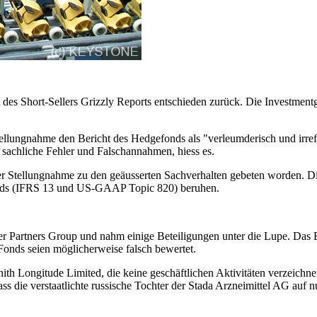
 des Short-Sellers Grizzly Reports entschieden zurück. Die Investmentge
tellungnahme den Bericht des Hedgefonds als "verleumderisch und irr
 sachliche Fehler und Falschannahmen, hiess es.
er Stellungnahme zu den geäusserten Sachverhalten gebeten worden. Di
dards (IFRS 13 und US-GAAP Topic 820) beruhen.
 der Partners Group und nahm einige Beteiligungen unter die Lupe. Da
Fonds seien möglicherweise falsch bewertet.
th Longitude Limited, die keine geschäftlichen Aktivitäten verzeichnen
ss die verstaatlichte russische Tochter der Stada Arzneimittel AG auf nu