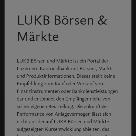
* Pflichtfelder
LUKB Börsen &
Anmelden
Märkte
Passwort vergessen?
Noch keine Login Daten?
LUKB Börsen und Märkte ist ein Portal der
Registrieren Sie sich kostenlos und erstellen
Luzernern Kantonalbank mit Börsen-, Markt-
Sie virtuelle Portfolios und Kurslisten.
und Produktinformationen. Dieses stellt keine
Empfehlung zum Kauf oder Verkauf von
Finanzinstrumenten oder Bankdienstleistungen
dar und entbindet den Empfänger nicht von
seiner eigenen Beurteilung. Die zukünftige
Performance von Anlagevermögen lässt sich
nicht aus der auf LUKB Börsen und Märkte
Copyright © Allfunds Tech Solutions
2026
, Rel. v4.1.62
aufgezeigten Kursentwicklung ableiten, das
Die Daten sind je nach Börse unterschiedlich verzögert,