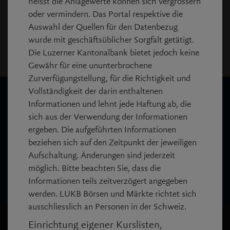
heisst die Anlagewerte können sich vergrössern
jedoch mindestens 15 Minuten.
oder vermindern. Das Portal respektive die
Disclaimer
Auswahl der Quellen für den Datenbezug
wurde mit geschäftsüblicher Sorgfalt getätigt.
Copyright:
Die Luzerner Kantonalbank bietet jedoch keine
© SIX Financial Information AG.
Gewähr für eine ununterbrochene
Zurverfügungstellung, für die Richtigkeit und
Vollständigkeit der darin enthaltenen
Wir sind für Sie da
Informationen und lehnt jede Haftung ab, die
sich aus der Verwendung der Informationen
call
Anrufen
ergeben. Die aufgeführten Informationen
+41 844 844 866
beziehen sich auf den Zeitpunkt der jeweiligen
Aufschaltung. Änderungen sind jederzeit
mail_outline
möglich. Bitte beachten Sie, dass die
Nachricht schreiben
Informationen teils zeitverzögert angegeben
werden. LUKB Börsen und Märkte richtet sich
ausschliesslich an Personen in der Schweiz.
Einrichtung eigener Kurslisten,
LUKB