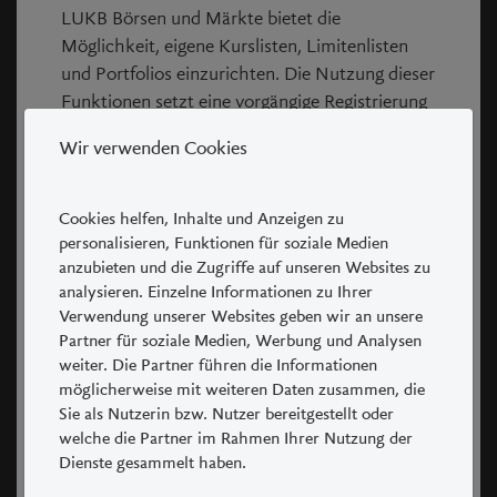
LUKB Börsen und Märkte bietet die
Möglichkeit, eigene Kurslisten, Limitenlisten
Preisspanne
und Portfolios einzurichten. Die Nutzung dieser
Funktionen setzt eine vorgängige Registrierung
Tageshoch
71.92
voraus, bei welcher ein frei wählbarer
Wir verwenden Cookies
Benutzername und ein frei wählbares Passwort
Eröffnung Vortag
66.36
bestimmt werden. Eigene Kurslisten,
Limitenlisten und Portfolios können jederzeit
Cookies helfen, Inhalte und Anzeigen zu
Tageshoch Vortag
70.44
ohne vorherige Ankündigung gelöscht werden.
personalisieren, Funktionen für soziale Medien
anzubieten und die Zugriffe auf unseren Websites zu
In der Regel erfolgt dies ohne Anzeige an den
Jahreshoch
74.72
analysieren. Einzelne Informationen zu Ihrer
betroffenen Benutzer, wenn diese seit über
Verwendung unserer Websites geben wir an unsere
einem Jahr nicht mehr gebraucht wurden.
Vorjahres Hoch
59.86
Partner für soziale Medien, Werbung und Analysen
Werbung und
weiter. Die Partner führen die Informationen
Produktdokumentationen
möglicherweise mit weiteren Daten zusammen, die
Tagestief
68.76
Sie als Nutzerin bzw. Nutzer bereitgestellt oder
Das Portal kann Werbeelemente enthalten. Die
welche die Partner im Rahmen Ihrer Nutzung der
Schlusskurs Vortag
68.14
massgeblichen Produktdokumentationen sind
Dienste gesammelt haben.
bei der Luzerner Kantonalbank AG,