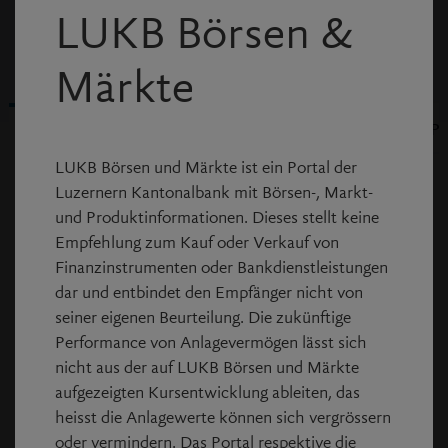
LUKB Börsen &
Börse SIX Swiss Exchange
Märkte
Chart
Chart
Strukturierte 
Strukturierte P
Übersicht
Übersicht
LUKB Börsen und Märkte ist ein Portal der
Luzernern Kantonalbank mit Börsen-, Markt-
Hauptdaten
und Produktinformationen. Dieses stellt keine
Empfehlung zum Kauf oder Verkauf von
Aktuell
69.18
Finanzinstrumenten oder Bankdienstleistungen
dar und entbindet den Empfänger nicht von
Differenz %
+1.53%
seiner eigenen Beurteilung. Die zukünftige
Performance von Anlagevermögen lässt sich
Volumen
1.061 Mio
nicht aus der auf LUKB Börsen und Märkte
aufgezeigten Kursentwicklung ableiten, das
Datum/Zeit
17:30:14
heisst die Anlagewerte können sich vergrössern
oder vermindern. Das Portal respektive die