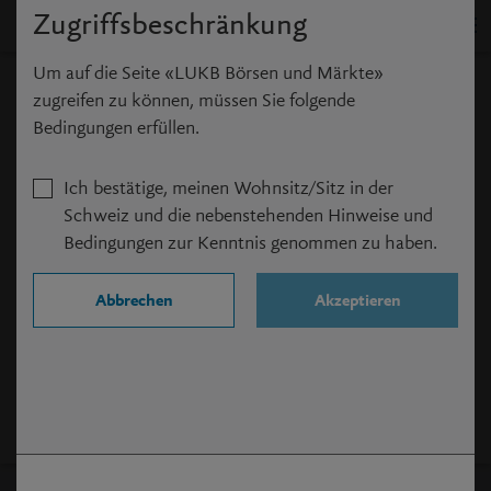
Zugriffsbeschränkung
Um auf die Seite «LUKB Börsen und Märkte»
Sandoz Group N
zugreifen zu können, müssen Sie folgende
Bedingungen erfüllen.
CHF
69.18
Ich bestätige, meinen Wohnsitz/Sitz in der
Schweiz und die nebenstehenden Hinweise und
Bedingungen zur Kenntnis genommen zu haben.
06.08.2026
(
17:30:14
)
+1.53%
Abbrechen
Akzeptieren
Im E-Banking
Im E-Banking
verkaufen
kaufen
Typ Aktie
Valor 124359842
ISIN CH1243598427