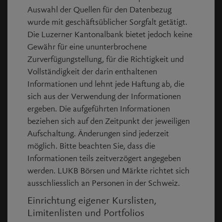
Differenz
+1.04
Auswahl der Quellen für den Datenbezug
wurde mit geschäftsüblicher Sorgfalt getätigt.
Umsatz
74.242 Mio
Die Luzerner Kantonalbank bietet jedoch keine
Gewähr für eine ununterbrochene
Handelsspanne
Zurverfügungstellung, für die Richtigkeit und
Bezahlte Preise
Vollständigkeit der darin enthaltenen
Informationen und lehnt jede Haftung ab, die
Eröffnung
70.02
sich aus der Verwendung der Informationen
ergeben. Die aufgeführten Informationen
Geld
-
beziehen sich auf den Zeitpunkt der jeweiligen
Aufschaltung. Änderungen sind jederzeit
Brief
-
möglich. Bitte beachten Sie, dass die
Informationen teils zeitverzögert angegeben
Schlusskurs Vortag
68.14
werden. LUKB Börsen und Märkte richtet sich
ausschliesslich an Personen in der Schweiz.
Geld Volumen
-
Einrichtung eigener Kurslisten,
Brief Volumen
-
Limitenlisten und Portfolios