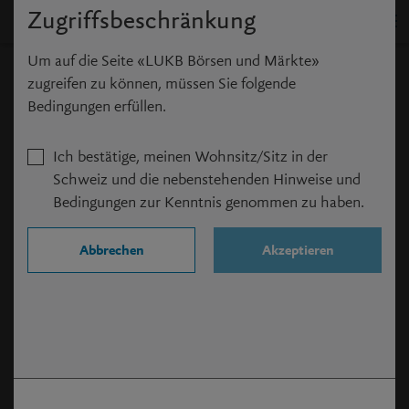
Zugriffsbeschränkung
Um auf die Seite «LUKB Börsen und Märkte»
LUKB Expert Strategiefonds -
zugreifen zu können, müssen Sie folgende
LUKB Expert - Ertrag
Bedingungen erfüllen.
Ich bestätige, meinen Wohnsitz/Sitz in der
CHF
164.00
Schweiz und die nebenstehenden Hinweise und
Bedingungen zur Kenntnis genommen zu haben.
05.08.2026
(
12:02:16
)
Abbrechen
Akzeptieren
+0.37%
Im E-Banking
Im E-Banking
verkaufen
kaufen