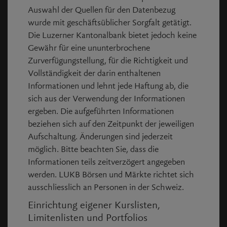
Auswahl der Quellen für den Datenbezug
Differenz
+0.60
wurde mit geschäftsüblicher Sorgfalt getätigt.
Die Luzerner Kantonalbank bietet jedoch keine
Umsatz
-
Gewähr für eine ununterbrochene
Zurverfügungstellung, für die Richtigkeit und
Vollständigkeit der darin enthaltenen
Preisspanne
Informationen und lehnt jede Haftung ab, die
sich aus der Verwendung der Informationen
Tageshoch
-
ergeben. Die aufgeführten Informationen
beziehen sich auf den Zeitpunkt der jeweiligen
Eröffnung Vortag
-
Aufschaltung. Änderungen sind jederzeit
möglich. Bitte beachten Sie, dass die
Tageshoch Vortag
164.00
Informationen teils zeitverzögert angegeben
werden. LUKB Börsen und Märkte richtet sich
Jahreshoch
165.30
ausschliesslich an Personen in der Schweiz.
Einrichtung eigener Kurslisten,
Vorjahres Hoch
160.40
Limitenlisten und Portfolios