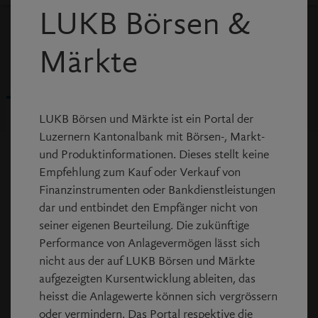
LUKB Börsen &
Typ Fonds
Valor 277340
ISIN CH0002773403
Börse Swiss Fund Data AG
Märkte
Chart
Chart
Übersicht
Übersicht
LUKB Börsen und Märkte ist ein Portal der
Luzernern Kantonalbank mit Börsen-, Markt-
und Produktinformationen. Dieses stellt keine
Hauptdaten
Empfehlung zum Kauf oder Verkauf von
Finanzinstrumenten oder Bankdienstleistungen
Aktuell
164.00
dar und entbindet den Empfänger nicht von
seiner eigenen Beurteilung. Die zukünftige
Differenz %
+0.37%
Performance von Anlagevermögen lässt sich
nicht aus der auf LUKB Börsen und Märkte
Volumen
-
aufgezeigten Kursentwicklung ableiten, das
heisst die Anlagewerte können sich vergrössern
Datum/Zeit
05.08.2026
oder vermindern. Das Portal respektive die