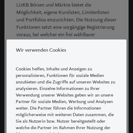
Tagestief
-
LUKB Börsen und Märkte bietet die
Möglichkeit, eigene Kurslisten, Limitenlisten
Schlusskurs Vortag
-
und Portfolios einzurichten. Die Nutzung dieser
Funktionen setzt eine vorgängige Registrierung
Tagestief Vortag
164.00
voraus, bei welcher ein frei wählbarer
Benutzername und ein frei wählbares Passwort
Jahrestief
157.20
bestimmt werden. Eigene Kurslisten,
Wir verwenden Cookies
Limitenlisten und Portfolios können jederzeit
Vorjahres Tief
147.30
ohne vorherige Ankündigung gelöscht werden.
Cookies helfen, Inhalte und Anzeigen zu
In der Regel erfolgt dies ohne Anzeige an den
personalisieren, Funktionen für soziale Medien
betroffenen Benutzer, wenn diese seit über
anzubieten und die Zugriffe auf unseren Websites zu
Chart
einem Jahr nicht mehr gebraucht wurden.
analysieren. Einzelne Informationen zu Ihrer
Verwendung unserer Websites geben wir an unsere
Werbung und
Tag
1 Monat
1 Jahr
Partner für soziale Medien, Werbung und Analysen
Produktdokumentationen
weiter. Die Partner führen die Informationen
möglicherweise mit weiteren Daten zusammen, die
Das Portal kann Werbeelemente enthalten. Die
Sie als Nutzerin bzw. Nutzer bereitgestellt oder
massgeblichen Produktdokumentationen sind
164.00
164.00
welche die Partner im Rahmen Ihrer Nutzung der
164
bei der Luzerner Kantonalbank AG,