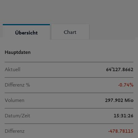
Chart
Chart
Übersicht
Übersicht
Hauptdaten
Aktuell
64'127.8662
Differenz %
-0.74%
Volumen
297.902 Mio
Datum/Zeit
15:31:26
Differenz
-478.78115