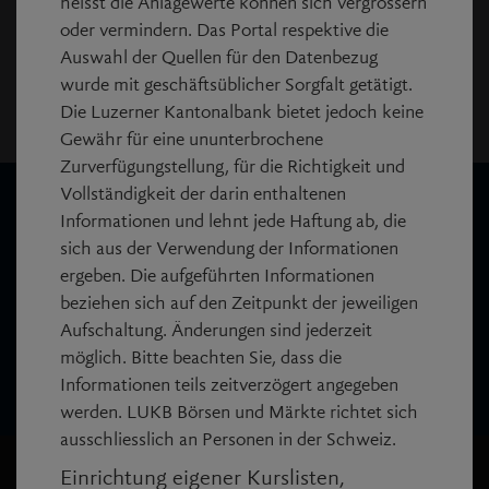
heisst die Anlagewerte können sich vergrössern
jedoch mindestens 15 Minuten.
oder vermindern. Das Portal respektive die
Disclaimer
Auswahl der Quellen für den Datenbezug
wurde mit geschäftsüblicher Sorgfalt getätigt.
Copyright:
Die Luzerner Kantonalbank bietet jedoch keine
© SIX Financial Information AG.
Gewähr für eine ununterbrochene
Zurverfügungstellung, für die Richtigkeit und
Vollständigkeit der darin enthaltenen
Wir sind für Sie da
Informationen und lehnt jede Haftung ab, die
sich aus der Verwendung der Informationen
call
Anrufen
ergeben. Die aufgeführten Informationen
+41 844 844 866
beziehen sich auf den Zeitpunkt der jeweiligen
Aufschaltung. Änderungen sind jederzeit
mail_outline
möglich. Bitte beachten Sie, dass die
Nachricht schreiben
Informationen teils zeitverzögert angegeben
werden. LUKB Börsen und Märkte richtet sich
ausschliesslich an Personen in der Schweiz.
Einrichtung eigener Kurslisten,
LUKB