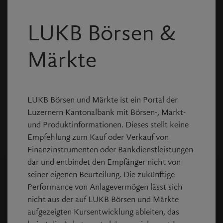
* Pflichtfelder
LUKB Börsen &
Anmelden
Märkte
Passwort vergessen?
Noch keine Login Daten?
LUKB Börsen und Märkte ist ein Portal der
Registrieren Sie sich kostenlos und erstellen
Luzernern Kantonalbank mit Börsen-, Markt-
Sie virtuelle Portfolios und Kurslisten.
und Produktinformationen. Dieses stellt keine
Empfehlung zum Kauf oder Verkauf von
Finanzinstrumenten oder Bankdienstleistungen
dar und entbindet den Empfänger nicht von
seiner eigenen Beurteilung. Die zukünftige
Performance von Anlagevermögen lässt sich
nicht aus der auf LUKB Börsen und Märkte
Copyright © Allfunds Tech Solutions
2026
, Rel. v4.1.62
aufgezeigten Kursentwicklung ableiten, das
Die Daten sind je nach Börse unterschiedlich verzögert,