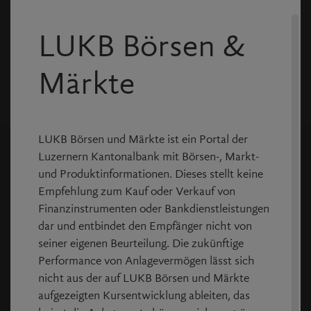
News Resultate
LUKB Börsen &
Keine News gefunden.
Märkte
LUKB Börsen und Märkte ist ein Portal der
Luzernern Kantonalbank mit Börsen-, Markt-
und Produktinformationen. Dieses stellt keine
Empfehlung zum Kauf oder Verkauf von
Copyright © Allfunds Tech Solutions
2026
, Rel. v4.1.62
Finanzinstrumenten oder Bankdienstleistungen
Die Daten sind je nach Börse unterschiedlich verzögert,
dar und entbindet den Empfänger nicht von
jedoch mindestens 15 Minuten.
seiner eigenen Beurteilung. Die zukünftige
Disclaimer
Performance von Anlagevermögen lässt sich
Copyright:
nicht aus der auf LUKB Börsen und Märkte
aufgezeigten Kursentwicklung ableiten, das
© SIX Financial Information AG.