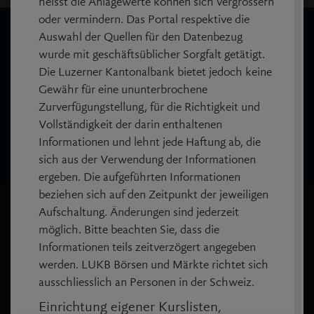
heisst die Anlagewerte können sich vergrössern
oder vermindern. Das Portal respektive die
Wir sind für Sie da
Auswahl der Quellen für den Datenbezug
wurde mit geschäftsüblicher Sorgfalt getätigt.
Die Luzerner Kantonalbank bietet jedoch keine
call
Anrufen
Gewähr für eine ununterbrochene
+41 844 844 866
Zurverfügungstellung, für die Richtigkeit und
Vollständigkeit der darin enthaltenen
mail_outline
Nachricht schreiben
Informationen und lehnt jede Haftung ab, die
sich aus der Verwendung der Informationen
ergeben. Die aufgeführten Informationen
beziehen sich auf den Zeitpunkt der jeweiligen
LUKB
Aufschaltung. Änderungen sind jederzeit
möglich. Bitte beachten Sie, dass die
Luzerner Kantonalbank AG
Informationen teils zeitverzögert angegeben
Pilatusstrasse 12
werden. LUKB Börsen und Märkte richtet sich
6003 Luzern
ausschliesslich an Personen in der Schweiz.
+41 844 844 866
Einrichtung eigener Kurslisten,
info@lukb.ch