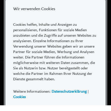
Limitenlisten und Portfolios
Postkonto: 60-41-2
Wir verwenden Cookies
Bankenclearing: 00778
LUKB Börsen und Märkte bietet die
BIC-Code: LUKBCH2260A
Möglichkeit, eigene Kurslisten, Limitenlisten
SWIFT-Code: LUKBCH2260A
Cookies helfen, Inhalte und Anzeigen zu
und Portfolios einzurichten. Die Nutzung dieser
personalisieren, Funktionen für soziale Medien
Funktionen setzt eine vorgängige Registrierung
anzubieten und die Zugriffe auf unseren Websites zu
LUKB auf
voraus, bei welcher ein frei wählbarer
analysieren. Einzelne Informationen zu Ihrer
Benutzername und ein frei wählbares Passwort
Verwendung unserer Websites geben wir an unsere
bestimmt werden. Eigene Kurslisten,
Partner für soziale Medien, Werbung und Analysen
Limitenlisten und Portfolios können jederzeit
weiter. Die Partner führen die Informationen
ohne vorherige Ankündigung gelöscht werden.
möglicherweise mit weiteren Daten zusammen, die
In der Regel erfolgt dies ohne Anzeige an den
Sie als Nutzerin bzw. Nutzer bereitgestellt oder
2018 - 2021 © Luzerner Kantonalbank
welche die Partner im Rahmen Ihrer Nutzung der
betroffenen Benutzer, wenn diese seit über
Basisinformationsblätter
Dienste gesammelt haben.
einem Jahr nicht mehr gebraucht wurden.
Rechtliche Hinweise
Werbung und
Cookies
Weitere Informationen:
Datenschutzerklärung
|
Produktdokumentationen
Impressum
Cookies
Das Portal kann Werbeelemente enthalten. Die
massgeblichen Produktdokumentationen sind