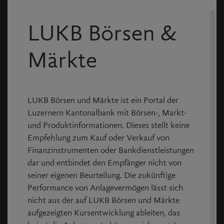
Partners Group übernimmt Mehrheit an AVK
11:41
LUKB Börsen &
Power Solutions
06.08.2026
Partners Group verhandelt exklusiv über Kauf
08:19
von Aroma-Zone
Märkte
Presse: Partners Group steht vor Übernahme
18:44
von Aroma-Zone für rund 2 Milliarden
05.08.2026
Partners Group steigert Profitabilität von
15:08
LUKB Börsen und Märkte ist ein Portal der
Foundation Risk Partners mit KI
03.08.2026
Luzernern Kantonalbank mit Börsen-, Markt-
Partners Group verkauft Zabka-Anteil an
13:15
und Produktinformationen. Dieses stellt keine
Couche-Tard
31.07.2026
Empfehlung zum Kauf oder Verkauf von
Partners Group-Aktien fallen nach H1-Eckdaten
09:55
Finanzinstrumenten oder Bankdienstleistungen
stark
16.07.2026
dar und entbindet den Empfänger nicht von
Partners Group verzeichnet Evergreen-
18:35
seiner eigenen Beurteilung. Die zukünftige
Rücknahmen von 3,8 Milliarden US-Dollar
15.07.2026
Performance von Anlagevermögen lässt sich
Partners Group zieht im Halbjahr weitere
18:02
nicht aus der auf LUKB Börsen und Märkte
Kundengelder an
aufgezeigten Kursentwicklung ableiten, das
Ausblick Partners Group: Nach Rücknahme-
14:00