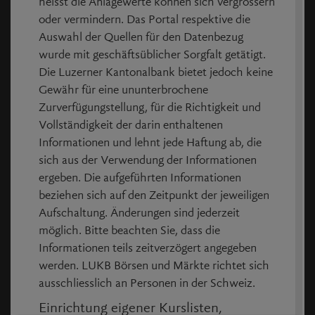
heisst die Anlagewerte können sich vergrössern
Wirbel schwieriges Halbjahr erwartet
14.07.2026
oder vermindern. Das Portal respektive die
Partners Group investiert in britische
10:44
Auswahl der Quellen für den Datenbezug
Zugleasing-Plattform
01.07.2026
wurde mit geschäftsüblicher Sorgfalt getätigt.
Partners Group investiert 250 Millionen Dollar
17:35
Die Luzerner Kantonalbank bietet jedoch keine
in Flugzeugleasing-Portfolio
30.06.2026
Gewähr für eine ununterbrochene
Partners Group investiert in Breitling-
09:13
Zurverfügungstellung, für die Richtigkeit und
Luxuswohnprojekt in Miami
26.06.2026
Vollständigkeit der darin enthaltenen
Partners Group schafft Ausstiegsmöglichkeit für
11:53
Informationen und lehnt jede Haftung ab, die
Anleger von britischem Fonds
18.06.2026
sich aus der Verwendung der Informationen
Partners Group teilt bestehenden Fonds in
08:40
ergeben. Die aufgeführten Informationen
Beteiligungs- und Realisierungsaktien
beziehen sich auf den Zeitpunkt der jeweiligen
15:09
Presseschau vom Wochenende 24 (13./14. Juni)
Aufschaltung. Änderungen sind jederzeit
14.06.2026
möglich. Bitte beachten Sie, dass die
Partners Group schliesst weitere
22:31
Informationen teils zeitverzögert angegeben
Einschränkungen bei Evergreen-Fonds aus
12.06.2026
werden. LUKB Börsen und Märkte richtet sich
Partners Group schliesst ein Einfrieren bei
21:13
ausschliesslich an Personen in der Schweiz.
Evergreen-Fonds aus
Partners Group peilt 1,5 Milliarden Dollar für
Einrichtung eigener Kurslisten,
11:42