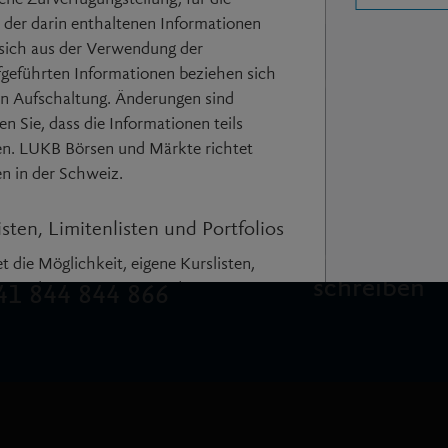
t der darin enthaltenen Informationen
 sich aus der Verwendung der
Wir sind für Sie da
fgeführten Informationen beziehen sich
gen Aufschaltung. Änderungen sind
en Sie, dass die Informationen teils
en. LUKB Börsen und Märkte richtet
mail_outline
call
en in der Schweiz.
sten, Limitenlisten und Portfolios
Nachricht
Anrufen
die Möglichkeit, eigene Kurslisten,
schreiben
inzurichten. Die Nutzung dieser
41 844 844 866
ge Registrierung voraus, bei welcher ein
nd ein frei wählbares Passwort
sten, Limitenlisten und Portfolios
ge Ankündigung gelöscht werden. In der
e an den betroffenen Benutzer, wenn
cht mehr gebraucht wurden.