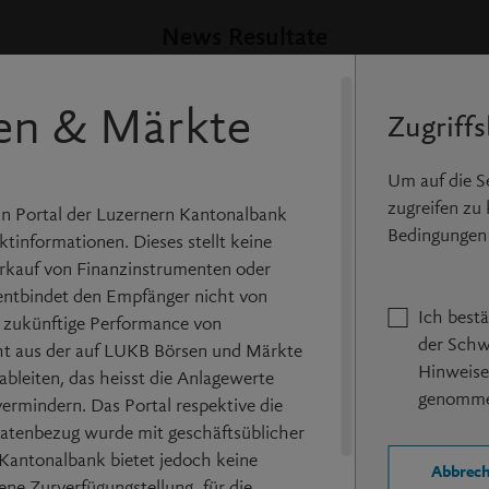
News Resultate
en & Märkte
Zugriff
Um auf die 
zugreifen zu
n Portal der Luzernern Kantonalbank
Bedingungen 
tinformationen. Dieses stellt keine
kauf von Finanzinstrumenten oder
entbindet den Empfänger nicht von
Ich best
e zukünftige Performance von
der Schw
ht aus der auf LUKB Börsen und Märkte
1.62
Hinweise
bleiten, das heisst die Anlagewerte
gert, jedoch mindestens 15 Minuten.
genomme
ermindern. Das Portal respektive die
atenbezug wurde mit geschäftsüblicher
r Kantonalbank bietet jedoch keine
Abbrec
ne Zurverfügungstellung, für die