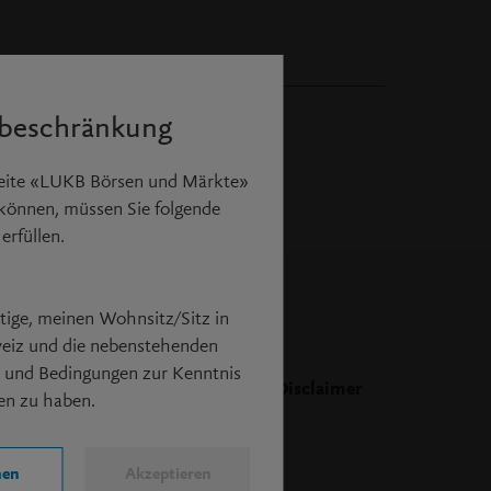
sbeschränkung
Seite «LUKB Börsen und Märkte»
 können, müssen Sie folgende
erfüllen.
ätige, meinen Wohnsitz/Sitz in
eiz und die nebenstehenden
 und Bedingungen zur Kenntnis
Disclaimer
n zu haben.
hen
Akzeptieren