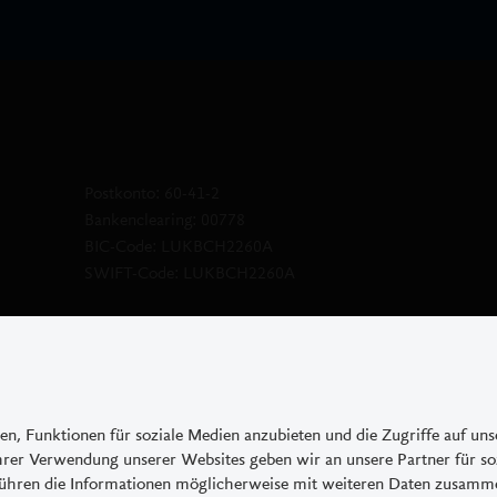
ge Ankündigung gelöscht werden. In der
e an den betroffenen Benutzer, wenn
cht mehr gebraucht wurden.
kumentationen
e enthalten. Die massgeblichen
bei der Luzerner Kantonalbank AG,
Postkonto: 60-41-2
 Tel.: +41 44 206 99 55 oder auf der
Bankenclearing: 00778
os erhältlich.
BIC-Code: LUKBCH2260A
SWIFT-Code: LUKBCH2260A
Bestimmungen
lgemeinen Bedingungen der Luzerner
Basisinformationsblätter
ren, Funktionen für soziale Medien anzubieten und die Zugriffe auf un
Ihrer Verwendung unserer Websites geben wir an unsere Partner für so
ühren die Informationen möglicherweise mit weiteren Daten zusamme