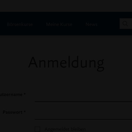
Börsenkurse
Meine Kurse
News
Anmeldung
utzername
*
Passwort
*
Angemeldet bleiben