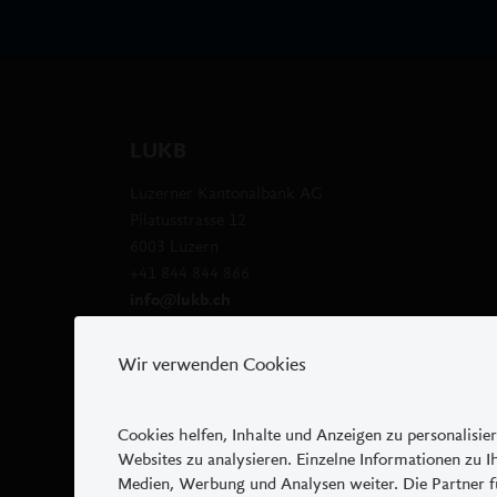
können jederzeit ohne vorheri
Regel erfolgt dies ohne Anzeig
diese seit über einem Jahr ni
Werbung und Produktdo
LUKB
Das Portal kann Werbeelement
Produktdokumentationen sind 
Luzerner Kantonalbank AG
Pilatusstrasse 12, 6003 Luzern,
Pilatusstrasse 12
Webseite
www.lukb.ch
kostenl
6003 Luzern
+41 844 844 866
Anwendbare allgemeine 
info@lukb.ch
Es gelten des Weiteren die al
Wir verwenden Cookies
Kantonalbank zu:
Nutzung digitale Kanäle
2018 - 2021 © Luzerner Kantonalbank
Datenschutz
Cookies helfen, Inhalte und Anzeigen zu personalisie
Websites zu analysieren. Einzelne Informationen zu 
Medien, Werbung und Analysen weiter. Die Partner f