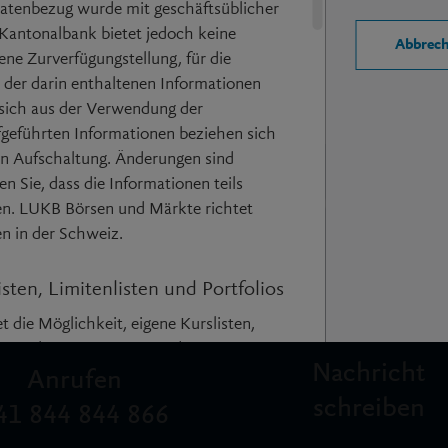
1.62
atenbezug wurde mit geschäftsüblicher
gert, jedoch mindestens 15 Minuten.
r Kantonalbank bietet jedoch keine
Abbrec
ne Zurverfügungstellung, für die
t der darin enthaltenen Informationen
 sich aus der Verwendung der
fgeführten Informationen beziehen sich
gen Aufschaltung. Änderungen sind
Wir sind für Sie da
en Sie, dass die Informationen teils
en. LUKB Börsen und Märkte richtet
en in der Schweiz.
mail_outline
call
sten, Limitenlisten und Portfolios
die Möglichkeit, eigene Kurslisten,
inzurichten. Die Nutzung dieser
Nachricht
ge Registrierung voraus, bei welcher ein
Anrufen
nd ein frei wählbares Passwort
schreiben
41 844 844 866
sten, Limitenlisten und Portfolios