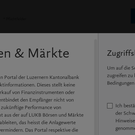
* Pflichtfelder
Pa
en & Märkte
Zugriff
Noch keine Login Daten?
Registrieren Sie sich kostenlos und erstellen Sie
Um auf die 
Portfolios und Kurslisten.
zugreifen zu
n Portal der Luzernern Kantonalbank
Bedingungen 
tinformationen. Dieses stellt keine
kauf von Finanzinstrumenten oder
entbindet den Empfänger nicht von
Ich best
e zukünftige Performance von
der Schw
ht aus der auf LUKB Börsen und Märkte
Hinweise
bleiten, das heisst die Anlagewerte
genomme
ermindern. Das Portal respektive die