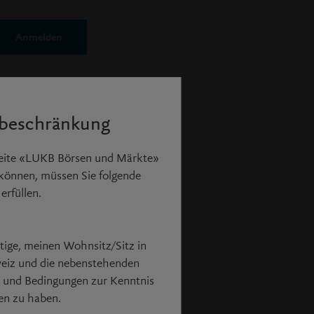
Anmelden
sswort vergessen?
sbeschränkung
 virtuelle
Seite «LUKB Börsen und Märkte»
 können, müssen Sie folgende
erfüllen.
ätige, meinen Wohnsitz/Sitz in
eiz und die nebenstehenden
 und Bedingungen zur Kenntnis
n zu haben.