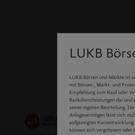
LUKB Börs
LUKB Börsen und Märkte ist ei
mit Börsen-, Markt- und Produk
Empfehlung zum Kauf oder Ver
Bankdienstleistungen dar und 
seiner eigenen Beurteilung. Di
Anlagevermögen lässt sich nic
aufgezeigten Kursentwicklung a
können sich vergrössern oder v