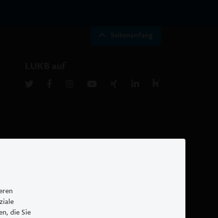
Seitenanfang
LUKB auf
Rechtliche Hinweise
Cookies
Impressum
seren
ziale
n, die Sie