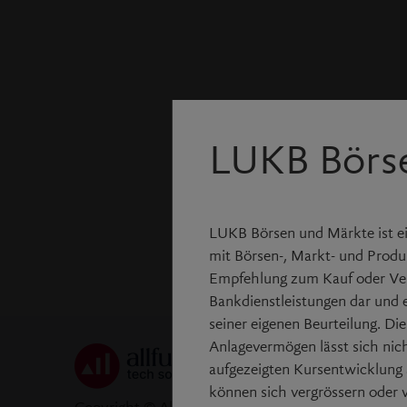
LUKB Börs
LUKB Börsen und Märkte ist ei
mit Börsen-, Markt- und Produk
Empfehlung zum Kauf oder Ver
Bankdienstleistungen dar und 
seiner eigenen Beurteilung. Di
Anlagevermögen lässt sich nic
aufgezeigten Kursentwicklung a
können sich vergrössern oder v