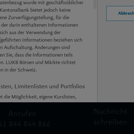
1.62
atenbezug wurde mit geschäftsüblicher
gert, jedoch mindestens 15 Minuten.
r Kantonalbank bietet jedoch keine
Abbrec
ne Zurverfügungstellung, für die
t der darin enthaltenen Informationen
 sich aus der Verwendung der
fgeführten Informationen beziehen sich
gen Aufschaltung. Änderungen sind
Wir sind für Sie da
en Sie, dass die Informationen teils
en. LUKB Börsen und Märkte richtet
en in der Schweiz.
mail_outline
call
sten, Limitenlisten und Portfolios
die Möglichkeit, eigene Kurslisten,
inzurichten. Die Nutzung dieser
Nachricht
ge Registrierung voraus, bei welcher ein
Anrufen
nd ein frei wählbares Passwort
schreiben
41 844 844 866
sten, Limitenlisten und Portfolios