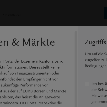
* Pflichtfelder
Pa
en & Märkte
Zugriff
Noch keine Login Daten?
Registrieren Sie sich kostenlos und erstellen Sie
Um auf die 
Portfolios und Kurslisten.
zugreifen zu
n Portal der Luzernern Kantonalbank
Bedingungen 
tinformationen. Dieses stellt keine
kauf von Finanzinstrumenten oder
entbindet den Empfänger nicht von
Ich best
e zukünftige Performance von
der Schw
ht aus der auf LUKB Börsen und Märkte
Hinweise
bleiten, das heisst die Anlagewerte
genomme
ermindern. Das Portal respektive die