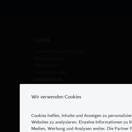
können jederzeit ohne vorheri
Regel erfolgt dies ohne Anzeig
diese seit über einem Jahr ni
Werbung und Produktdo
LUKB
Das Portal kann Werbeelement
Produktdokumentationen sind 
Luzerner Kantonalbank AG
Pilatusstrasse 12, 6003 Luzern,
Pilatusstrasse 12
Webseite
www.lukb.ch
kostenl
6003 Luzern
+41 844 844 866
Anwendbare allgemeine 
info@lukb.ch
Es gelten des Weiteren die al
Wir verwenden Cookies
Kantonalbank zu:
Nutzung digitale Kanäle
2018 - 2021 © Luzerner Kantonalbank
Datenschutz
Cookies helfen, Inhalte und Anzeigen zu personalisie
Websites zu analysieren. Einzelne Informationen zu 
Medien, Werbung und Analysen weiter. Die Partner f