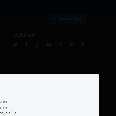
Seitenanfang
LUKB auf
Rechtliche Hinweise
Cookies
Impressum
seren
ziale
n, die Sie