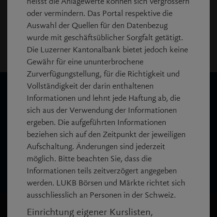
heisst die Anlagewerte können sich vergrössern
jedoch mindestens 15 Minuten.
oder vermindern. Das Portal respektive die
Disclaimer
Auswahl der Quellen für den Datenbezug
wurde mit geschäftsüblicher Sorgfalt getätigt.
Copyright:
Die Luzerner Kantonalbank bietet jedoch keine
© SIX Financial Information AG.
Gewähr für eine ununterbrochene
Zurverfügungstellung, für die Richtigkeit und
Vollständigkeit der darin enthaltenen
Wir sind für Sie da
Informationen und lehnt jede Haftung ab, die
sich aus der Verwendung der Informationen
call
Anrufen
ergeben. Die aufgeführten Informationen
+41 844 844 866
beziehen sich auf den Zeitpunkt der jeweiligen
Aufschaltung. Änderungen sind jederzeit
mail_outline
möglich. Bitte beachten Sie, dass die
Nachricht schreiben
Informationen teils zeitverzögert angegeben
werden. LUKB Börsen und Märkte richtet sich
ausschliesslich an Personen in der Schweiz.
Einrichtung eigener Kurslisten,
LUKB