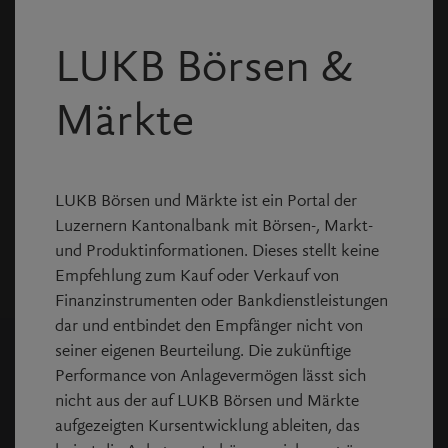
* Pflichtfelder
LUKB Börsen &
Anmelden
Märkte
Passwort vergessen?
Noch keine Login Daten?
LUKB Börsen und Märkte ist ein Portal der
Registrieren Sie sich kostenlos und erstellen
Luzernern Kantonalbank mit Börsen-, Markt-
Sie virtuelle Portfolios und Kurslisten.
und Produktinformationen. Dieses stellt keine
Empfehlung zum Kauf oder Verkauf von
Finanzinstrumenten oder Bankdienstleistungen
dar und entbindet den Empfänger nicht von
seiner eigenen Beurteilung. Die zukünftige
Performance von Anlagevermögen lässt sich
nicht aus der auf LUKB Börsen und Märkte
Copyright © Allfunds Tech Solutions
2026
, Rel. v4.1.62
aufgezeigten Kursentwicklung ableiten, das
Die Daten sind je nach Börse unterschiedlich verzögert,