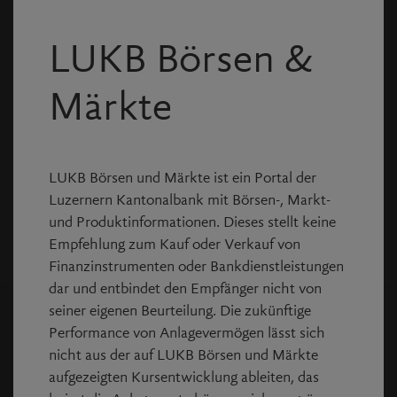
* Pflichtfelder
LUKB Börsen &
Anmelden
Märkte
Passwort vergessen?
Noch keine Login Daten?
LUKB Börsen und Märkte ist ein Portal der
Registrieren Sie sich kostenlos und erstellen
Luzernern Kantonalbank mit Börsen-, Markt-
Sie virtuelle Portfolios und Kurslisten.
und Produktinformationen. Dieses stellt keine
Empfehlung zum Kauf oder Verkauf von
Finanzinstrumenten oder Bankdienstleistungen
dar und entbindet den Empfänger nicht von
seiner eigenen Beurteilung. Die zukünftige
Performance von Anlagevermögen lässt sich
nicht aus der auf LUKB Börsen und Märkte
Copyright © Allfunds Tech Solutions
2026
, Rel. v4.1.62
aufgezeigten Kursentwicklung ableiten, das
Die Daten sind je nach Börse unterschiedlich verzögert,