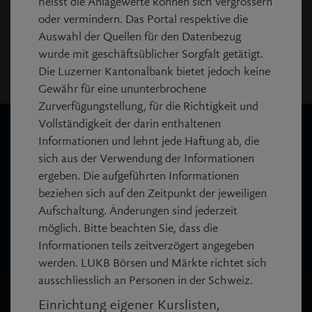
heisst die Anlagewerte können sich vergrössern
jedoch mindestens 15 Minuten.
oder vermindern. Das Portal respektive die
Disclaimer
Auswahl der Quellen für den Datenbezug
wurde mit geschäftsüblicher Sorgfalt getätigt.
Copyright:
Die Luzerner Kantonalbank bietet jedoch keine
© SIX Financial Information AG.
Gewähr für eine ununterbrochene
Zurverfügungstellung, für die Richtigkeit und
Vollständigkeit der darin enthaltenen
Wir sind für Sie da
Informationen und lehnt jede Haftung ab, die
sich aus der Verwendung der Informationen
call
Anrufen
ergeben. Die aufgeführten Informationen
+41 844 844 866
beziehen sich auf den Zeitpunkt der jeweiligen
Aufschaltung. Änderungen sind jederzeit
mail_outline
möglich. Bitte beachten Sie, dass die
Nachricht schreiben
Informationen teils zeitverzögert angegeben
werden. LUKB Börsen und Märkte richtet sich
ausschliesslich an Personen in der Schweiz.
Einrichtung eigener Kurslisten,
LUKB